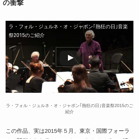
の衝撃
ラ・フォル・ジュルネ・オ・ジャポン｢熱狂の日｣音楽
祭2015のご紹介
この動画を YouTube で視聴
ラ・フォル・ジュルネ・オ・ジャポン｢熱狂の日｣音楽祭2015のご
紹介
この作品、実は2015年５月、東京・国際フォーラ