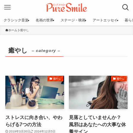
クラシック音楽
名画の世界
ステージ・映画
アートエッセイ
暮ら
ホーム
癒やし
癒やし
– category –
癒やし
癒やし
ストレスに向き合い、やわ
見落としていませんか？
らげる7つの方法
風邪はあなたへの大事な休
養サイン
2019年3月30日
2024年12月5日