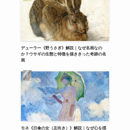
デューラー《野うさぎ》解説｜なぜ名画なの
か？ウサギの生態と特徴を描ききった奇跡の名
画
モネ《日傘の女（左向き）》解説｜なぜ心を揺