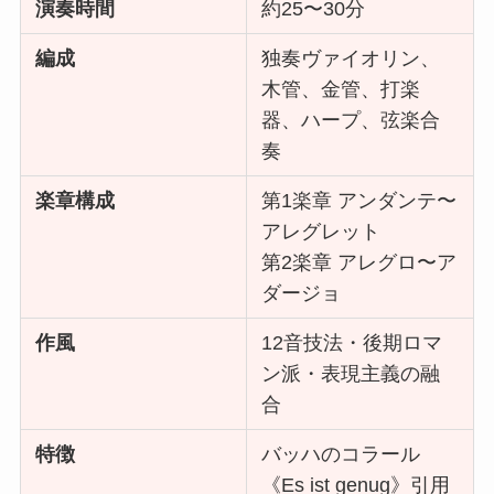
演奏時間
約25〜30分
編成
独奏ヴァイオリン、
木管、金管、打楽
器、ハープ、弦楽合
奏
楽章構成
第1楽章 アンダンテ〜
アレグレット
第2楽章 アレグロ〜ア
ダージョ
作風
12音技法・後期ロマ
ン派・表現主義の融
合
特徴
バッハのコラール
《Es ist genug》引用