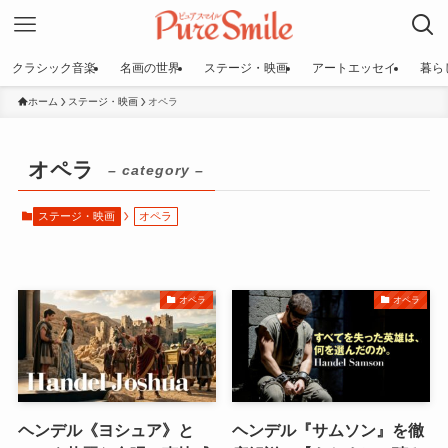
クラシック音楽
名画の世界
ステージ・映画
アートエッセイ
暮ら
ホーム
ステージ・映画
オペラ
オペラ
– category –
ステージ・映画
オペラ
オペラ
オペラ
ヘンデル《ヨシュア》と
​ヘンデル『サムソン』を徹