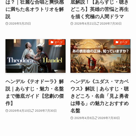
は？｜壮麗な合唱と爽快感
底解説！【あらすじ・聴き
に満ちた名オラトリオを解
どころ】英雄の苦悩と再生
説
を描く究極の人間ドラマ
2026年5月25日
2026年4月21日
2026年7月30日
オペラ
オペラ
ヘンデル《テオドーラ》解
ヘンデル《ユダス・マカベ
説｜あらすじ・魅力・名盤
ウス》解説｜あらすじ・聴
まで徹底ガイド【悲劇の傑
きどころ・名曲「見よ勇者
作】
は帰る」の魅力とおすすめ
名盤
2026年4月10日
2026年7月30日
2026年4月6日
2026年7月30日