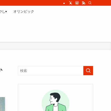
やし
オリンピック
か