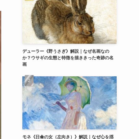
デューラー《野うさぎ》解説｜なぜ名画なの
か？ウサギの生態と特徴を描ききった奇跡の名
画
モネ《日傘の女（左向き）》解説｜なぜ心を揺