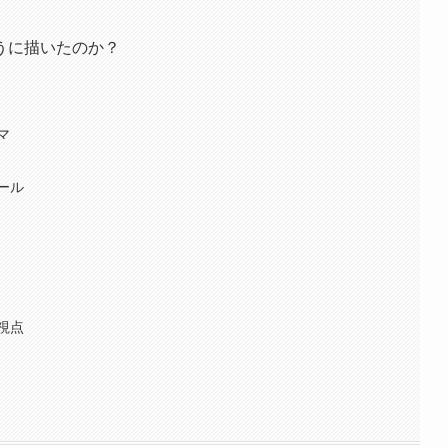
うに描いたのか？
マ
ール
視点