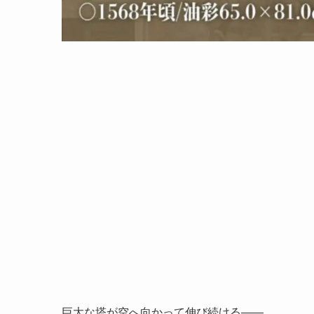
巨大な塔が空へ向かって伸び続ける――。