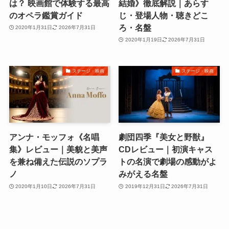
は？ 映画館で体験する最高
結婚》徹底解説｜あらす
のオペラ鑑賞ガイド
じ・登場人物・聴きどこ
ろ・名盤
2020年1月31日
2026年7月31日
2020年1月19日
2026年7月31日
ステージ・映画
ステージ・映画
アンナ・モッフォ《名唱
劇団四季『美女と野獣』
集》レビュー｜美貌と美声
CDレビュー｜初演キャス
を兼ね備えた伝説のソプラ
トの名演で劇場の感動がよ
ノ
みがえる名盤
2020年1月10日
2026年7月31日
2019年12月31日
2026年7月31日